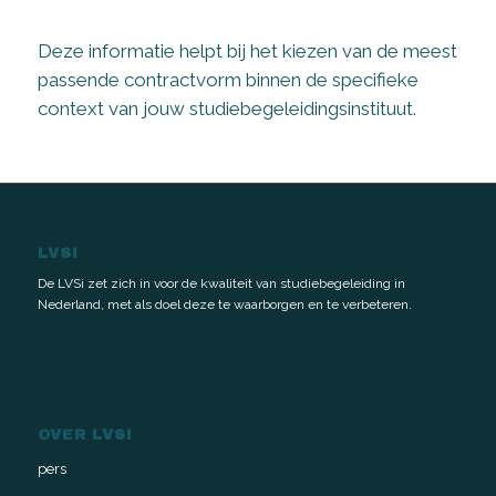
Deze informatie helpt bij het kiezen van de meest
passende contractvorm binnen de specifieke
context van jouw studiebegeleidingsinstituut.
LVSI
De LVSi zet zich in voor de kwaliteit van studiebegeleiding in
Nederland, met als doel deze te waarborgen en te verbeteren.
OVER LVSI
pers