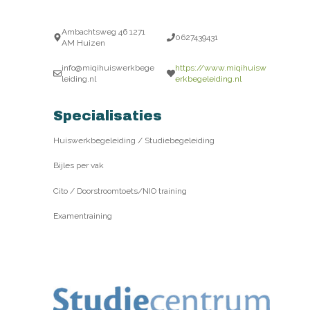
Ambachtsweg 46 1271
0627439431
AM Huizen
info@miqihuiswerkbege
https://www.miqihuisw
leiding.nl
erkbegeleiding.nl
Specialisaties
Huiswerkbegeleiding / Studiebegeleiding
Bijles per vak
Cito / Doorstroomtoets/NIO training
Examentraining