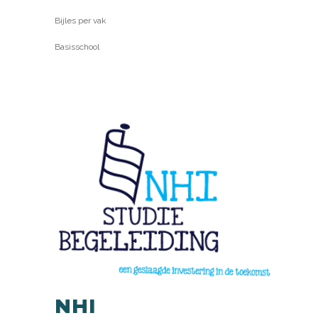
Bijles per vak
Basisschool
NHI