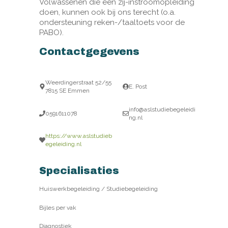
Volwassenen die een zij-instroomopleiding
doen, kunnen ook bij ons terecht (o.a.
ondersteuning reken-/taaltoets voor de
PABO).
Contactgegevens
Weerdingerstraat 52/55
E. Post
7815 SE Emmen
info@aslstudiebegeleidi
0591611078
ng.nl
https://www.aslstudieb
egeleiding.nl
Specialisaties
Huiswerkbegeleiding / Studiebegeleiding
Bijles per vak
Diagnostiek