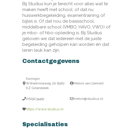
Bij Studius kun je terecht voor alles wat te
maken heeft met school, of dat nu
huiswerkbegeleiding, examentraining of
bijles is. Of dat nou de basisschool,
middelbare school (VMBO, HAVO, VWO) of
je mbo- of hbo-opleiding is. Bij Studius
geloven we dat iedereen met de juiste
begeleiding geholpen kan worden én dat
leren leuk kan zijn.
Contactgegevens
Koningin
Wilhelminaweg 2b 6562
Melvin van Gemert
KZ Groesbeek
0629234451
melvin@studius.nl
https://www.studius.nl
Specialisaties