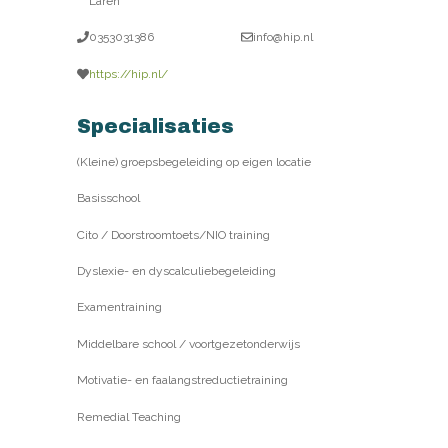
Laren
0353031386
info@hip.nl
https://hip.nl/
Specialisaties
(Kleine) groepsbegeleiding op eigen locatie
Basisschool
Cito / Doorstroomtoets/NIO training
Dyslexie- en dyscalculiebegeleiding
Examentraining
Middelbare school / voortgezetonderwijs
Motivatie- en faalangstreductietraining
Remedial Teaching