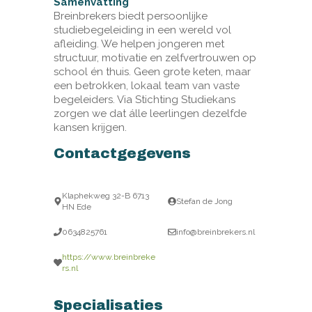
Samenvatting
Breinbrekers biedt persoonlijke
studiebegeleiding in een wereld vol
afleiding. We helpen jongeren met
structuur, motivatie en zelfvertrouwen op
school én thuis. Geen grote keten, maar
een betrokken, lokaal team van vaste
begeleiders. Via Stichting Studiekans
zorgen we dat álle leerlingen dezelfde
kansen krijgen.
Contactgegevens
Klaphekweg 32-B 6713
Stefan de Jong
HN Ede
0634825761
info@breinbrekers.nl
https://www.breinbreke
rs.nl
Specialisaties