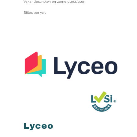
Vakantiescholen en zomercursussen
Bijles per vak
Lyceo