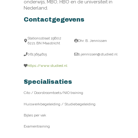
onderwijs, MBO, HBO en de universiteit in
Nederland.
Contactgegevens
Stationsstraat 19B02
Dhr. B. Jennissen
6221 BN Maastricht
0613654615
b.jennissen@studied.nl
https://www.studied.nl
Specialisaties
Cito / Doorstroomtoets/NIO training
Huiswerkbegeleiding / Studiebegeleiding
Bijles per vak
Examentraining