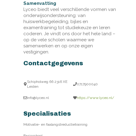
Samenvatting
Lyceo biedt veel verschillende vormen van
onderwijsondersteuning: van
huiswerkbegeleiding, bijles en
examentraining tot studiekeuze en leren
coderen. Je vindt ons door het hele land –
op de vele scholen waarmee we
samenwerken en op onze eigen
vestigingen.
Contactgegevens
Schipholweg 66 2316 XE
0717900040
Leiden
info@lyceo.nl
https://www.lyceo.nl/
Specialisaties
Motivatie- en faalangstreductietraining
Basisschool