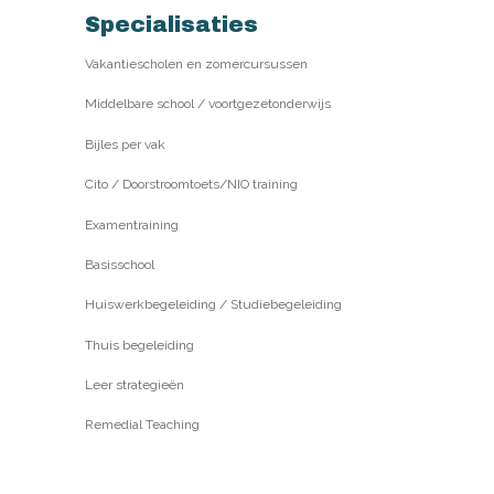
Specialisaties
Vakantiescholen en zomercursussen
Middelbare school / voortgezetonderwijs
Bijles per vak
Cito / Doorstroomtoets/NIO training
Examentraining
Basisschool
Huiswerkbegeleiding / Studiebegeleiding
Thuis begeleiding
Leer strategieën
Remedial Teaching