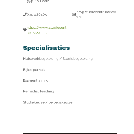
3941 EN Doorn
info@studiecentrumdoor
0343420405
n.nl
https://www.studiecent
rumdoorn.nl
Specialisaties
Huiswerkbegeleiding / Studiebegeleiding
Bijles per vak
Examentraining
Remedial Teaching
Studiekeuze / beroepskeuze