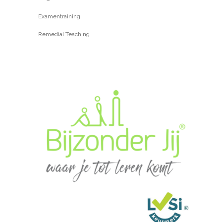
Examentraining
Remedial Teaching