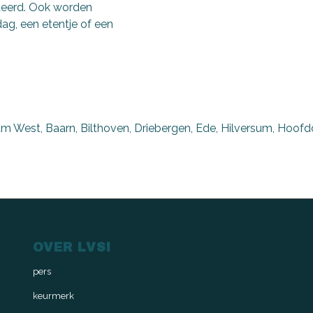
deerd. Ook worden
dag, een etentje of een
est, Baarn, Bilthoven, Driebergen, Ede, Hilversum, Hoofddo
OVER LVSI
pers
keurmerk