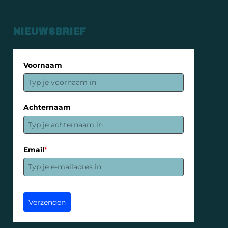
NIEUWSBRIEF
Voornaam
Achternaam
Email
*
Verzenden