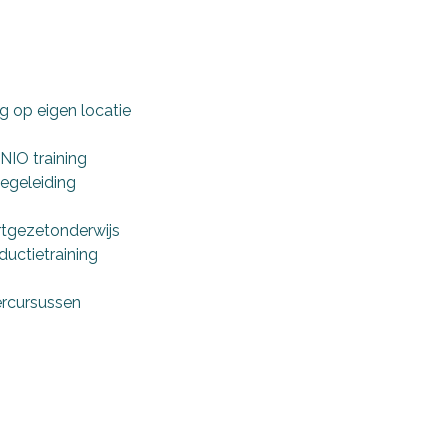
g op eigen locatie
NIO training
begeleiding
rtgezetonderwijs
ductietraining
rcursussen