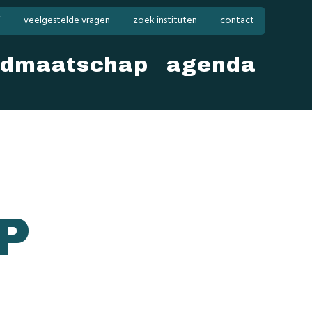
i
veelgestelde vragen
zoek instituten
contact
idmaatschap
agenda
IP