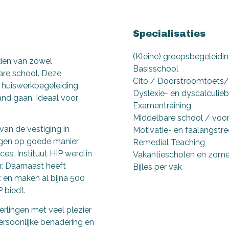
Specialisaties
(Kleine) groepsbegeleidin
eiden van zowel
Basisschool
bare school. Deze
Cito / Doorstroomtoets/
t huiswerkbegeleiding
Dyslexie- en dyscalculie
and gaan. Ideaal voor
Examentraining
Middelbare school / voo
van de vestiging in
Motivatie- en faalangstre
ingen op goede manier
Remedial Teaching
es: Instituut HIP werd in
Vakantiescholen en zome
r. Daarnaast heeft
Bijles per vak
t en maken al bijna 500
 biedt.
erlingen met veel plezier
persoonlijke benadering en