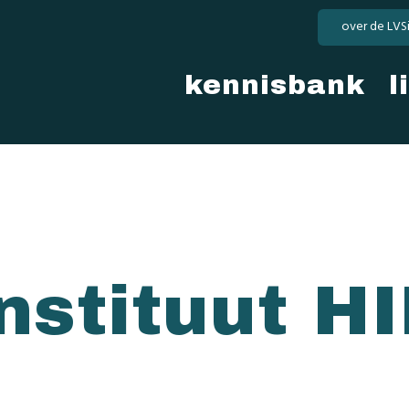
over de LVS
kennisbank
l
nstituut H