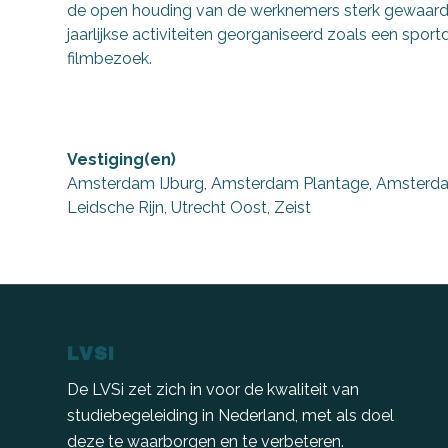
de open houding van de werknemers sterk gewaar
jaarlijkse activiteiten georganiseerd zoals een sport
filmbezoek.
Vestiging(en)
Amsterdam IJburg, Amsterdam Plantage, Amsterdam W
Leidsche Rijn, Utrecht Oost, Zeist
LVSI
De LVSi zet zich in voor de kwaliteit van
studiebegeleiding in Nederland, met als doel
deze te waarborgen en te verbeteren.