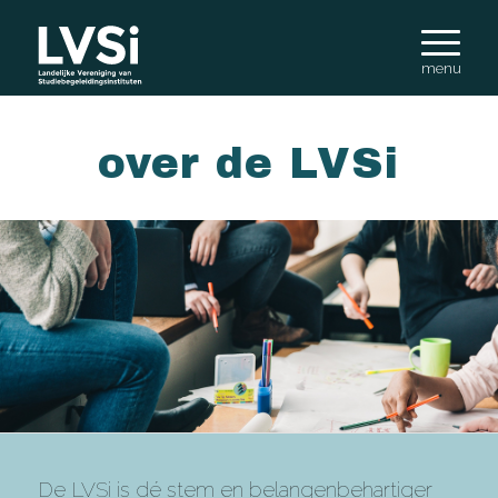
over de LVSi
De LVSi is dé stem en belangenbehartiger