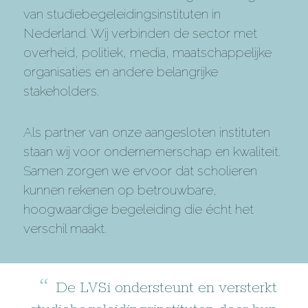
van studiebegeleidings­­instituten in
Nederland. Wij verbinden de sector met
overheid, politiek, media, maatschappelijke
organisaties en andere belangrijke
stakeholders.
Als partner van onze aangesloten instituten
staan wij voor ondernemerschap en kwaliteit.
Samen zorgen we ervoor dat scholieren
kunnen rekenen op betrouwbare,
hoogwaardige begeleiding die écht het
verschil maakt.
“
De LVSi ondersteunt en versterkt