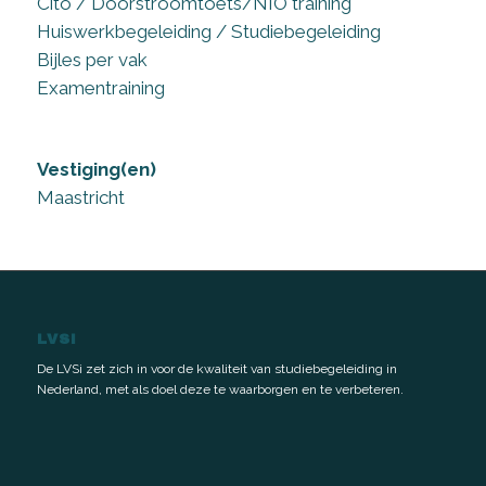
Cito / Doorstroomtoets/NIO training
Huiswerkbegeleiding / Studiebegeleiding
Bijles per vak
Examentraining
Vestiging(en)
Maastricht
LVSI
De LVSi zet zich in voor de kwaliteit van studiebegeleiding in
Nederland, met als doel deze te waarborgen en te verbeteren.