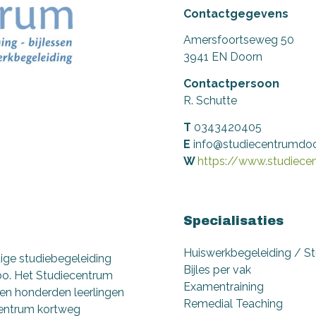
Contactgegevens
Amersfoortseweg 50
3941 EN Doorn
Contactpersoon
R. Schutte
T
0343420405
E
info@studiecentrumdoo
W
https://www.studiece
Specialisaties
Huiswerkbegeleiding / St
ige studiebegeleiding
Bijles per vak
bo. Het Studiecentrum
Examentraining
ben honderden leerlingen
Remedial Teaching
centrum kortweg