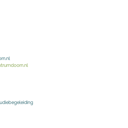
rn.nl
ntrumdoorn.nl
udiebegeleiding