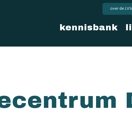
over de LVS
kennisbank
l
iecentrum 