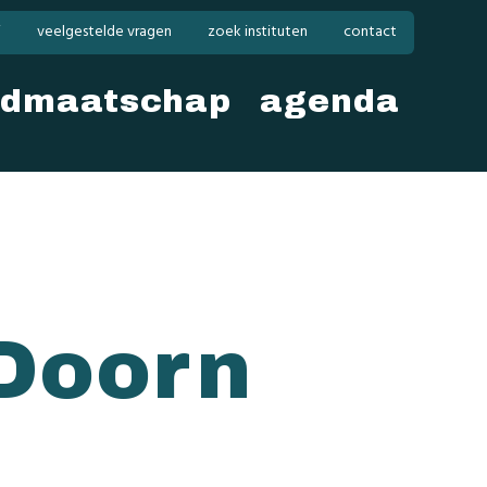
i
veelgestelde vragen
zoek instituten
contact
idmaatschap
agenda
Doorn