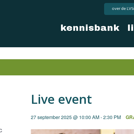
over de LVS
kennisbank
l
Live event
27 september 2025 @ 10:00 AM
-
2:30 PM
GR
C