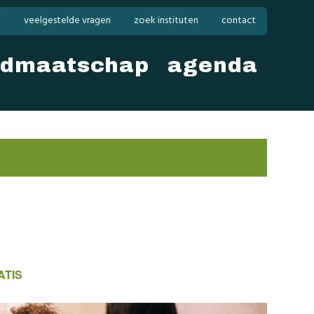
i
veelgestelde vragen
zoek instituten
contact
idmaatschap
agenda
ATIS